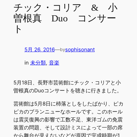
チック・コリア & 小
曽根真 Duo コンサー
ト
5月 26, 2016
—
sophisonant
by
in
未分類
, 
音楽
5月18日、長野市芸術館にチック・コリアと小
曽根真のDuoコンサートを聴きに行きました。
芸術館は5月8日に杮落としをしたばかり、ピカ
ピカのブランニューなホールです。このホール
は震災復興の影響で工数不足、東洋ゴムの免震
装置の問題、そして設計ミスによって一部の席
から舞台が見えないなどが原因で完成時期が1