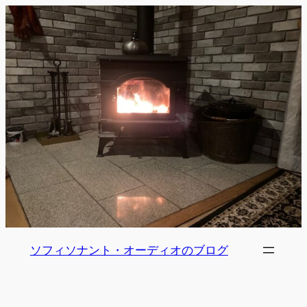
内
容
を
ス
キ
ッ
プ
ソフィソナント・オーディオのブログ