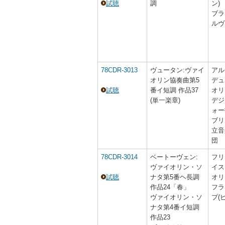
試聴
調
ン)
ブラ
ルヴ
78CDR-3013
ヴュータン:ヴァイ
アル
オリン協奏曲第5
デュ
試聴
番イ短調 作品37
オリ
(単一楽章)
デジ
ォー
ブリ
立音
団
78CDR-3014
ベートーヴェン:
フリ
ヴァイオリン・ソ
イス
試聴
ナタ第5番ヘ長調
オリ
作品24「春」
フラ
ヴァイオリン・ソ
プ(
ナタ第4番イ短調
作品23