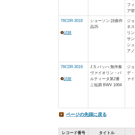
フィ
ア管
78CDR-3018
ショーソン:詩曲作
ジョ
品25
ネス
試聴
リン
サン
シュ
アノ
78CDR-3019
J.S.バッハ:無伴奏
ジョ
ヴァイオリン・パ
デ・
試聴
ルティータ第2番
ァイ
ニ短調 BWV 1004
ページの先頭に戻る
レコード番号
タイトル