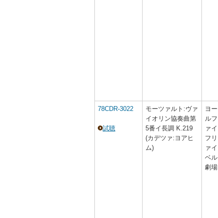
78CDR-3022
モーツァルト:ヴァ
ヨー
イオリン協奏曲第
ルフ
試聴
5番イ長調 K.219
ァイ
(カデツァ:ヨアヒ
フリ
ム)
ァイ
ベル
劇場