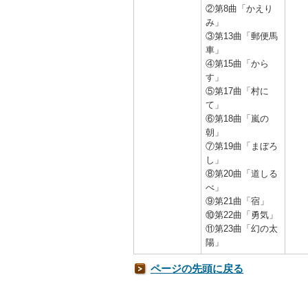
②第8曲「かえり
み」
③第13曲「郵便馬
車」
④第15曲「から
す」
⑤第17曲「村に
て」
⑥第18曲「嵐の
朝」
⑦第19曲「まぼろ
し」
⑧第20曲「道しる
べ」
⑨第21曲「宿」
⑩第22曲「勇気」
⑪第23曲「幻の太
陽」
ページの先頭に戻る