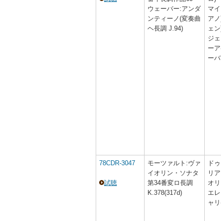
ウェーバー:アンダ
マイ
ンティーノ(変奏曲
アノ
ヘ長調 J.94)
ェン
ジェ
ーア
ーバ
78CDR-3047
モーツァルト:ヴァ
ドゥ
イオリン・ソナタ
リア
試聴
第34番変ロ長調
オリ
K.378(317d)
エレ
ャリ