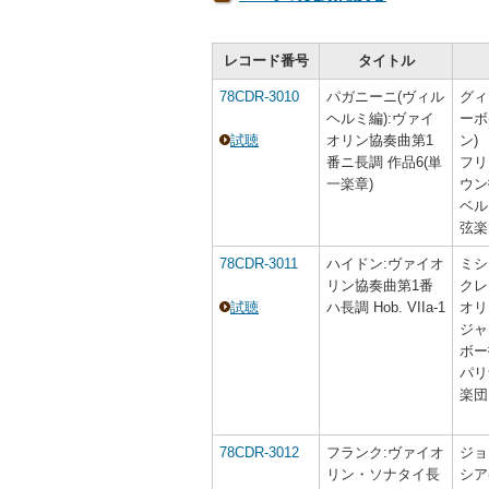
レコード番号
タイトル
78CDR-3010
パガニーニ(ヴィル
グィ
ヘルミ編):ヴァイ
ーボ
試聴
オリン協奏曲第1
ン)
番ニ長調 作品6(単
フリ
一楽章)
ウン
ベル
弦楽
78CDR-3011
ハイドン:ヴァイオ
ミシ
リン協奏曲第1番
クレ
試聴
ハ長調 Hob. VIIa-1
オリ
ジャ
ボー
パリ
楽団
78CDR-3012
フランク:ヴァイオ
ジョ
リン・ソナタイ長
シア