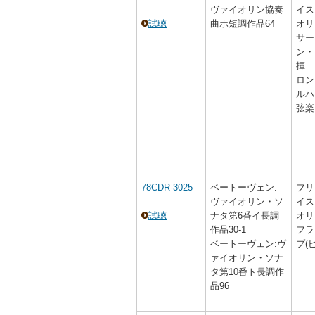
ヴァイオリン協奏
イス
試聴
曲ホ短調作品64
オリ
サー
ン・
揮
ロン
ルハ
弦楽
78CDR-3025
ベートーヴェン:
フリ
ヴァイオリン・ソ
イス
試聴
ナタ第6番イ長調
オリ
作品30-1
フラ
ベートーヴェン:ヴ
プ(
ァイオリン・ソナ
タ第10番ト長調作
品96