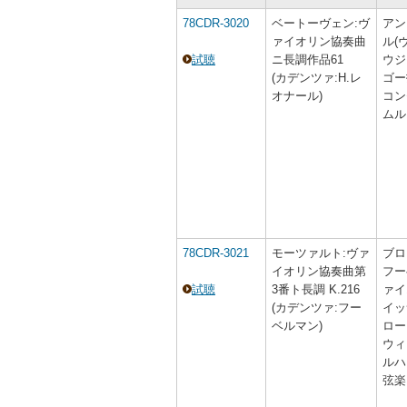
78CDR-3020
ベートーヴェン:ヴ
アン
ァイオリン協奏曲
ル(
試聴
ニ長調作品61
ウジ
(カデンツァ:H.レ
ゴー
オナール)
コン
ムル
78CDR-3021
モーツァルト:ヴァ
ブロ
イオリン協奏曲第
フー
試聴
3番ト長調 K.216
ァイ
(カデンツァ:フー
イッ
ベルマン)
ロー
ウィ
ルハ
弦楽