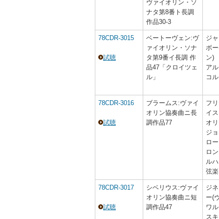
ヴァイオリン・ソ
ナタ第8番ト長調
作品30-3
78CDR-3015
ベートーヴェン:ヴ
ジャ
ァイオリン・ソナ
ボー
試聴
タ第9番イ長調 作
ン)
品47「クロイツェ
アル
ル」
コル
78CDR-3016
ブラームス:ヴァイ
フリ
オリン協奏曲ニ長
イス
試聴
調作品77
オリ
ジョ
ロー
ロン
ルハ
弦楽
78CDR-3017
シベリウス:ヴァイ
ジネ
オリン協奏曲ニ短
ー(
試聴
調作品47
ワル
スキ