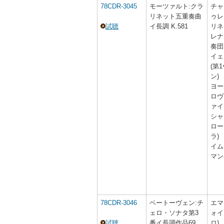
78CDR-3045
モーツァルト:クラ
チャ
リネット五重奏曲
ゥレ
試聴
イ長調 K.581
リネ
レナ
奏団
イェ
(第
ン)
ヨー
ロヴ
ァイ
シャ
ロー
ラ)
イム
マン
78CDR-3046
ベートーヴェン:チ
エマ
ェロ・ソナタ第3
ォイ
試聴
番イ長調作品69
ロ)