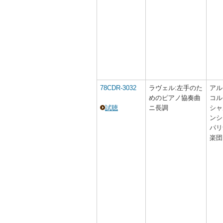
78CDR-3032
ラヴェル:左手のた
アル
めのピアノ協奏曲
コル
試聴
ニ長調
シャ
ンシ
パリ
楽団