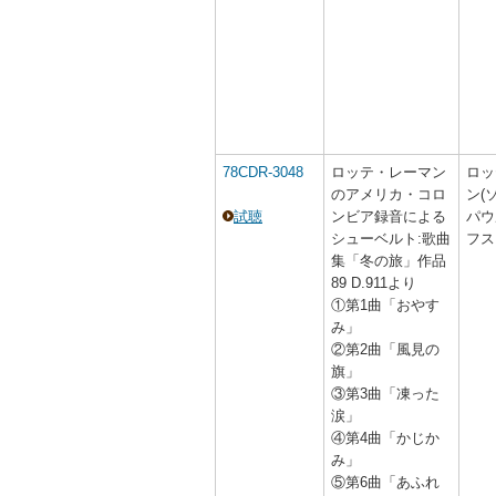
78CDR-3048
ロッテ・レーマン
ロッ
のアメリカ・コロ
ン(
試聴
ンビア録音による
パウ
シューベルト:歌曲
フス
集「冬の旅」作品
89 D.911より
①第1曲「おやす
み」
②第2曲「風見の
旗」
③第3曲「凍った
涙」
④第4曲「かじか
み」
⑤第6曲「あふれ