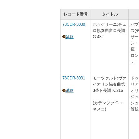
レコード番号
タイトル
78CDR-3030
ボッケリーニ:チェ
パブ
ロ協奏曲変ロ長調
ス(
試聴
G.482
サー
ン・
揮
ロン
団
78CDR-3031
モーツァルト:ヴァ
ドゥ
イオリン協奏曲第
リア
試聴
3番ト長調 K.216
オリ
ジュ
(カデンツァ:G.エ
シュ
ネスコ)
管弦