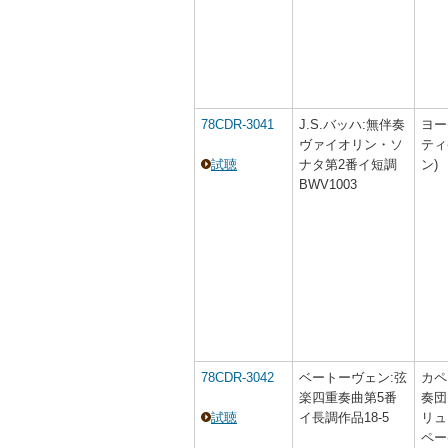
78CDR-3041
J.S.バッハ:無伴奏
ヨー
ヴァイオリン・ソ
ティ
試聴
ナタ第2番イ短調
ン)
BWV1003
78CDR-3042
ベートーヴェン:弦
カペ
楽四重奏曲第5番
奏団
試聴
イ長調作品18-5
リュ
ペー