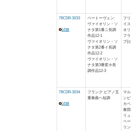
78CDR-3033
ベートーヴェン:
フリ
ヴァイオリン・ソ
イス
試聴
ナタ第1番ニ長調
オリ
作品12-1
フラ
ヴァイオリン・ソ
プ(
ナタ第2番イ長調
作品12-2
ヴァイオリン・ソ
ナタ第3番変ホ長
調作品12-3
78CDR-3034
フランク:ピアノ五
マル
重奏曲ヘ短調
ンピ
試聴
カペ
奏団
リュ
ペー
リン