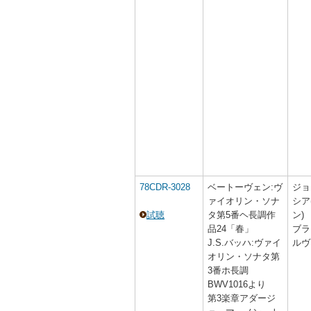
78CDR-3028
ベートーヴェン:ヴ
ジョ
ァイオリン・ソナ
シア
試聴
タ第5番ヘ長調作
ン)
品24「春」
ブラ
J.S.バッハ:ヴァイ
ルヴ
オリン・ソナタ第
3番ホ長調
BWV1016より
第3楽章アダージ