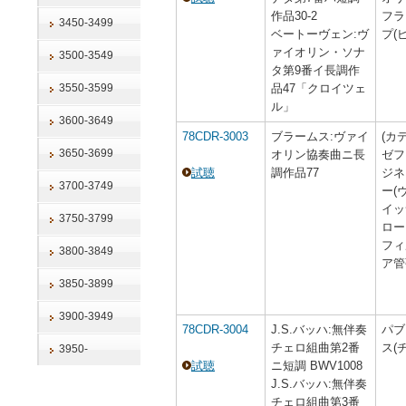
作品30-2
フラ
3450-3499
ベートーヴェン:ヴ
プ(
ァイオリン・ソナ
3500-3549
タ第9番イ長調作
3550-3599
品47「クロイツェ
ル」
3600-3649
78CDR-3003
ブラームス:ヴァイ
(カ
3650-3699
オリン協奏曲ニ長
ゼフ
試聴
調作品77
ジネ
3700-3749
ー(
イッ
3750-3799
ロー
フィ
3800-3849
ア管
3850-3899
3900-3949
78CDR-3004
J.S.バッハ:無伴奏
パブ
チェロ組曲第2番
ス(
3950-
試聴
ニ短調 BWV1008
J.S.バッハ:無伴奏
チェロ組曲第3番