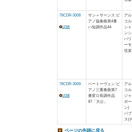
78CDR-3008
サン＝サーンス:ピ
アル
アノ協奏曲第4番
コル
試聴
ハ短調作品44
シャ
ンシ
パリ
ーモ
弦楽
78CDR-3009
ベートーヴェン:ピ
アル
アノ三重奏曲第7
コル
試聴
番変ロ長調作品
ジャ
97「大公」
ボー
ン)
パブ
ス(
ページの先頭に戻る