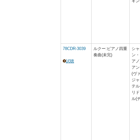
キン
78CDR-3039
ルクー:ピアノ四重
シャ
奏曲(未完)
ン・
試聴
アノ
アン
(ヴ
ジャ
テル
リド
ル(