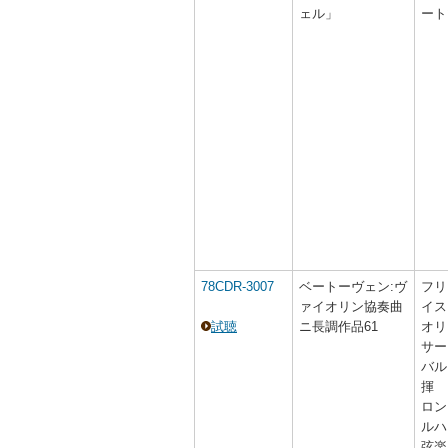
ェル」
ート
78CDR-3007
ベートーヴェン:ヴ
フリ
ァイオリン協奏曲
イス
試聴
ニ長調作品61
オリ
サー
バル
揮
ロン
ルハ
弦楽