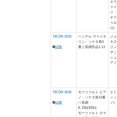
エウ
ァイ
リ・
オラ
ゥロ
ロ)
78CDR-3035
ヘンデル:ヴァイオ
ジョ
リン・ソナタ第4
ネス
試聴
番ニ長調作品1-13
リン
サン
シュ
アノ
78CDR-3036
モーツァルト:ピア
エト
ノ・ソナタ第10番
ィッ
試聴
ハ長調
ノ)
K.330(300h)
モーツァルト:ロマ