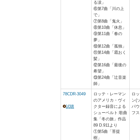
る涙」
⑥第7曲「川の上
で」
⑦第8曲「鬼火」
⑧第10曲「休息」
⑨第11曲「春の
夢」
⑩第12曲「孤独」
⑪第14曲「霜おく
髪」
⑫第16曲「最後の
希望」
⑬第24曲「辻音楽
師」
78CDR-3049
ロッテ・レーマン
ロッ
のアメリカ・ヴィ
ン(
試聴
クター録音による
パウ
シューベルト:歌曲
フス
集「冬の旅」作品
89 D.911より
①第5曲「菩提
樹」