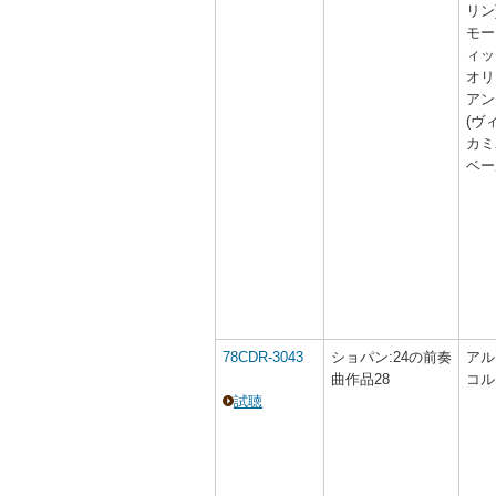
リン
モー
ィッ
オリ
アン
(ヴ
カミ
ベー
78CDR-3043
ショパン:24の前奏
アル
曲作品28
コル
試聴