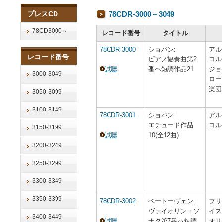
プレスCD
78CDR-3000～3049
78CD3000～
レコード番号
タイトル
78CDR-3000
ショパン:
アル
レコード番号
ピアノ協奏曲第2
コル
試聴
番ヘ短調作品21
ジョ
3000-3049
ロー
楽団
3050-3099
3100-3149
78CDR-3001
ショパン:
アル
エチュード作品
コル
3150-3199
試聴
10(全12曲)
3200-3249
3250-3299
3300-3349
3350-3399
78CDR-3002
ベートーヴェン:
フリ
ヴァイオリン・ソ
イス
3400-3449
試聴
ナタ第7番ハ短調
オリ