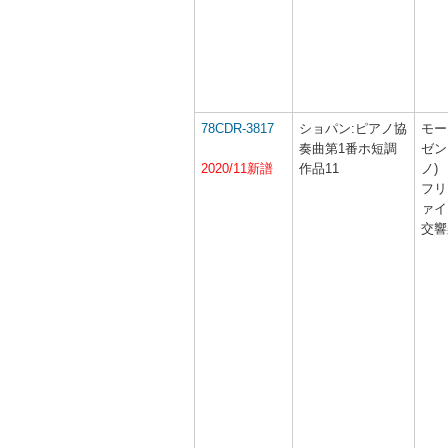
78CDR-3817
ショパン:ピアノ協
モー
奏曲第1番ホ短調
ゼン
2020/11新譜
作品11
ノ)
フリ
ァイ
交響