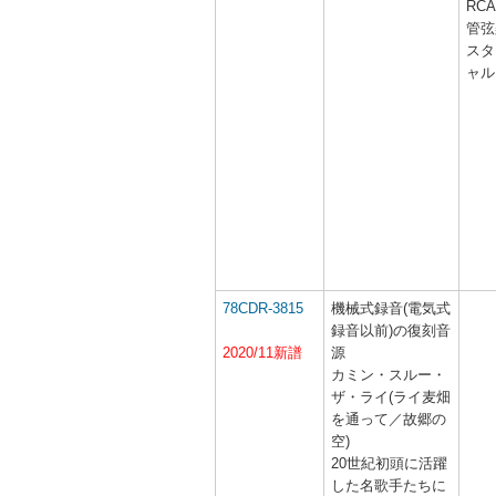
RC
管弦
スタ
ャル
78CDR-3815
機械式録音(電気式
録音以前)の復刻音
2020/11新譜
源
カミン・スルー・
ザ・ライ(ライ麦畑
を通って／故郷の
空)
20世紀初頭に活躍
した名歌手たちに