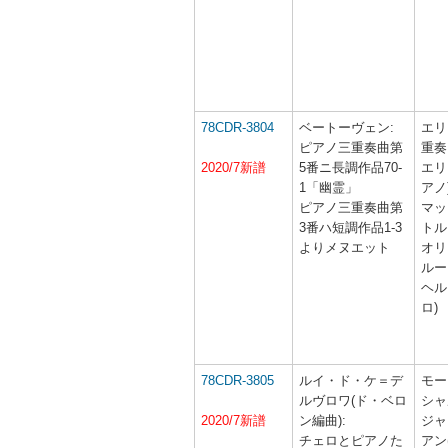
78CDR-3804
ベートーヴェン:
エリ
ピアノ三重奏曲第
重奏
2020/7新譜
5番ニ長調作品70-
エリ
1「幽霊」
アノ
ピアノ三重奏曲第
マッ
3番ハ短調作品1-3
トル
よりメヌエット
オリ
ルー
ヘル
ロ)
78CDR-3805
ルイ・ド・ケ＝デ
モー
ルヴロワ(ド・ベロ
シャ
2020/7新譜
ン編曲):
ジャ
チェロとピアノた
アン