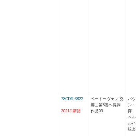
78CDR-3822
ベートーヴェン:交
パウ
響曲第8番ヘ長調
ン・
2021/1新譜
作品93
揮
ベル
ルハ
弦楽