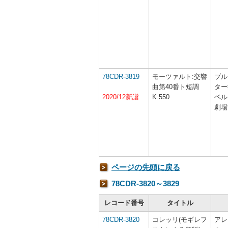
78CDR-3819
モーツァルト:交響
ブル
曲第40番ト短調
ター
2020/12新譜
K.550
ベル
劇場
ページの先頭に戻る
78CDR-3820～3829
レコード番号
タイトル
78CDR-3820
コレッリ(モギレフ
アレ