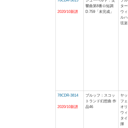
78CDR-3813
シューベルト：交
ブル
響曲第8番ロ短調
ター
2020/10新譜
D.759「未完成」
ウィ
ルハ
弦楽
78CDR-3814
ブルッフ：スコッ
ヤッ
トランド幻想曲 作
フェ
2020/10新譜
品46
オリ
ウィ
タイ
揮