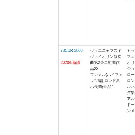
78CDR-3808
ヴィエニャフスキ:
ヤッ
ヴァイオリン協奏
フェ
2020/8新譜
曲第2番ニ短調作
オリ
品22
ジョ
フンメル(ハイフェ
ロー
ッツ編):ロンド変
ロン
ホ長調作品11
ルハ
弦楽
アル
ドー
ンメ