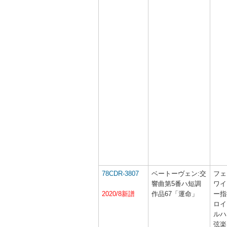
78CDR-3807
ベートーヴェン:交
フェ
響曲第5番ハ短調
ワイ
2020/8新譜
作品67「運命」
ー指
ロイ
ルハ
弦楽