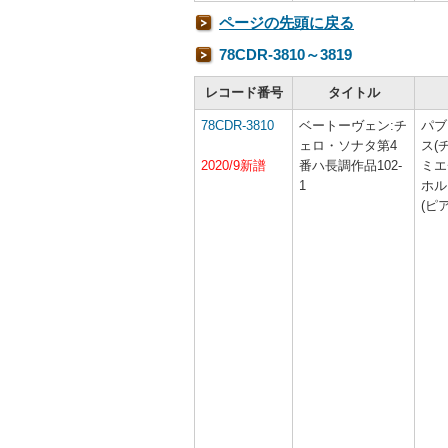
ページの先頭に戻る
78CDR-3810～3819
レコード番号
タイトル
78CDR-3810
ベートーヴェン:チ
パブ
ェロ・ソナタ第4
ス(
2020/9新譜
番ハ長調作品102-
ミエ
1
ホル
(ピ