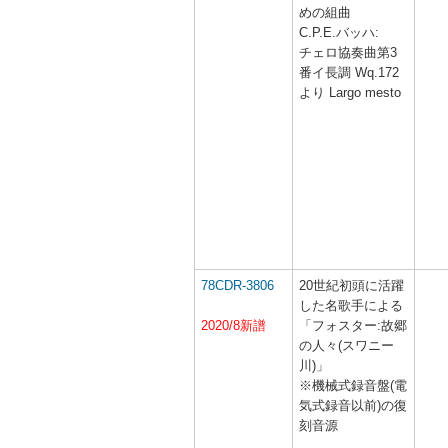
めの組曲
C.P.E.バッハ:
チェロ協奏曲第3
番イ長調 Wq.172
より Largo mesto
78CDR-3806
20世紀初頭に活躍
した名歌手による
2020/8新譜
「フォスター:故郷
の人々(スワニー
川)」
※機械式録音盤(電
気式録音以前)の復
刻音源