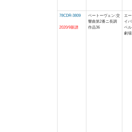
78CDR-3809
ベートーヴェン:交
エー
響曲第2番ニ長調
イバ
2020/9新譜
作品36
ベル
劇場