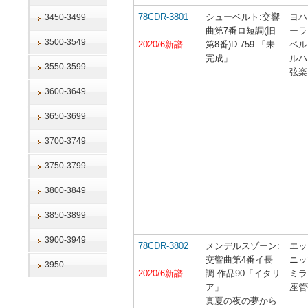
78CDR-3801
シューベルト:交響
ヨハ
3450-3499
曲第7番ロ短調(旧
ーラ
3500-3549
2020/6新譜
第8番)D.759 「未
ベル
完成」
ルハ
3550-3599
弦楽
3600-3649
3650-3699
3700-3749
3750-3799
3800-3849
3850-3899
3900-3949
78CDR-3802
メンデルスゾーン:
エッ
交響曲第4番イ長
ニッ
3950-
2020/6新譜
調 作品90「イタリ
ミラ
ア」
座管
真夏の夜の夢から