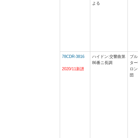
よる
78CDR-3816
ハイドン:交響曲第
ブル
86番ニ長調
ター
2020/11新譜
ロン
団