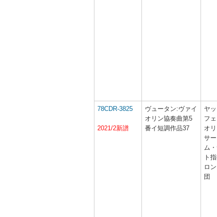
78CDR-3825
ヴュータン:ヴァイ
ヤッ
オリン協奏曲第5
フェ
2021/2新譜
番イ短調作品37
オリ
サー
ム・
ト指
ロン
団