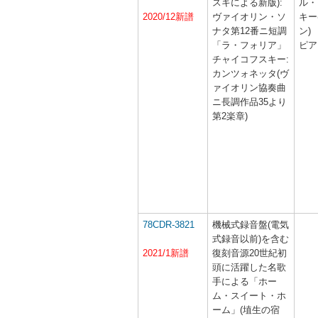
スキによる新版):
ル・
2020/12新譜
ヴァイオリン・ソ
キー
ナタ第12番ニ短調
ン)
「ラ・フォリア」
ピア
チャイコフスキー:
カンツォネッタ(ヴ
ァイオリン協奏曲
ニ長調作品35より
第2楽章)
78CDR-3821
機械式録音盤(電気
式録音以前)を含む
2021/1新譜
復刻音源20世紀初
頭に活躍した名歌
手による「ホー
ム・スイート・ホ
ーム」(埴生の宿